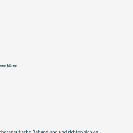
men klären
therapeutische Behandlung und richten sich an