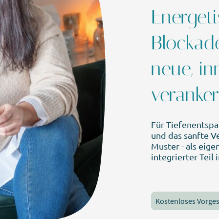
Energet
Blockad
neue, i
veranke
Für Tiefenentspa
und das sanfte V
Muster - als eig
integrierter Teil
Kostenloses Vorge