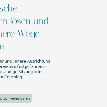
ische
en lösen und
nnere Wege
rn
nnung, innere Ausrichtung
erändern festgefahrener
enständige Sitzung oder
 im Coaching.
spräch vereinbaren