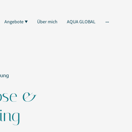
Angebote
Über mich
AQUA GLOBAL
tung
ose &
ing