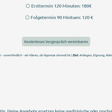
⚪️ Ersttermin 120 Minuten: 180€
⚪️ Folgetermin 90 Mintuen: 120 €
Kostenloses Vorgespräch vereinbaren
 · unverbindlich · wir klären, ob Hypnose sinnvoll ist |
Ziel:
Anliegen, Eignung, Rah
eutin. Meine Angebote ersetzen keine medizinische oder psycho